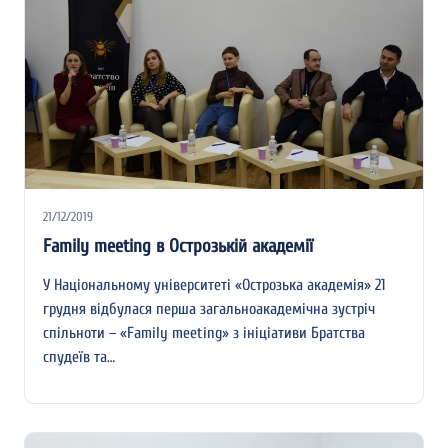
21/12/2019
Family meeting в Острозькій академії
У Національному університеті «Острозька академія» 21
грудня відбулася перша загальноакадемічна зустріч
спільноти – «Family meeting» з ініціативи Братства
спудеїв та…