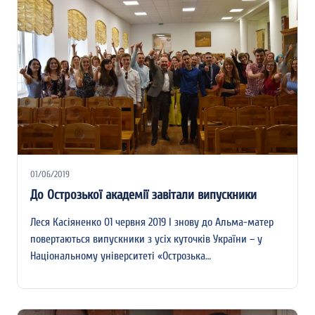
01/06/2019
До Острозької академії завітали випускники
Леся Касіяненко 01 червня 2019 І знову до Альма-матер
повертаються випускники з усіх куточків України – у
Національному університеті «Острозька…