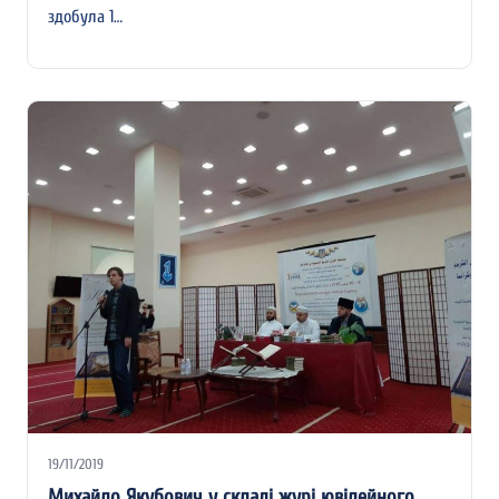
здобула 1…
19/11/2019
Михайло Якубович у складі журі ювілейного