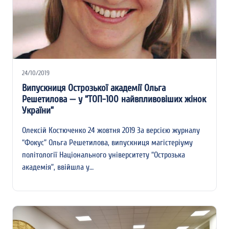
24/10/2019
Випускниця Острозької академії Ольга
Решетилова — у “ТОП-100 найвпливовіших жінок
України”
Олексій Костюченко 24 жовтня 2019 За версією журналу
“Фокус” Ольга Решетилова, випускниця магістеріуму
політології Національного університету “Острозька
академія”, ввійшла у…