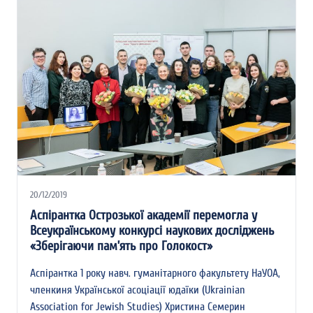
20/12/2019
Аспірантка Острозької академії перемогла у
Всеукраїнському конкурсі наукових досліджень
«Зберігаючи пам’ять про Голокост»
Аспірантка 1 року навч. гуманітарного факультету НаУОА,
членкиня Української асоціації юдаїки (Ukrainian
Association for Jewish Studies) Христина Семерин