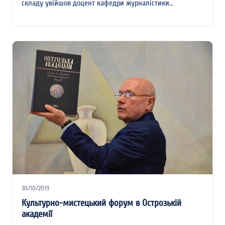
складу увійшов доцент кафедри журналістики…
30/10/2019
Культурно-мистецький форум в Острозькій
академії