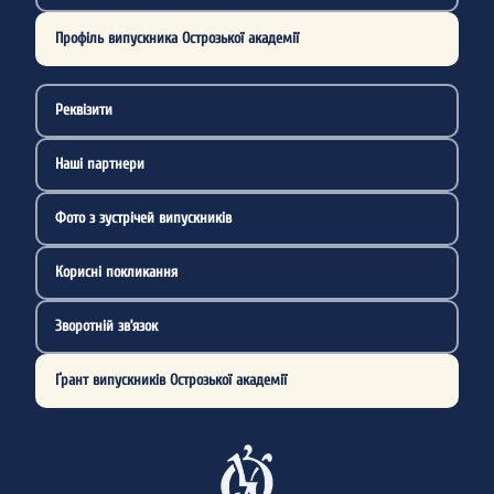
Профіль випускника Острозької академії
Реквізити
Наші партнери
Фото з зустрічей випускників
Корисні покликання
Зворотній зв’язок
Ґрант випускників Острозької академії