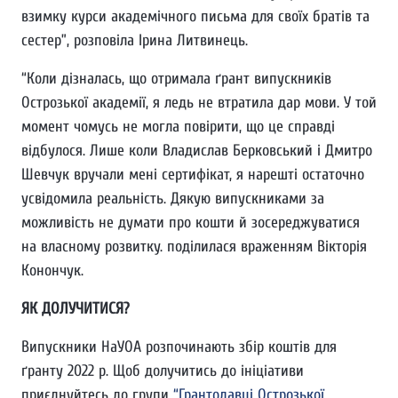
взимку курси академічного письма для своїх братів та
сестер”, розповіла Ірина Литвинець.
“Коли дізналась, що отримала ґрант випускників
Острозької академії, я ледь не втратила дар мови. У той
момент чомусь не могла повірити, що це справді
відбулося. Лише коли Владислав Берковський і Дмитро
Шевчук вручали мені сертифікат, я нарешті остаточно
усвідомила реальність. Дякую випускниками за
можливість не думати про кошти й зосереджуватися
на власному розвитку. поділилася враженням Вікторія
Конончук.
ЯК ДОЛУЧИТИСЯ?
Випускники НаУОА розпочинають збір коштів для
ґранту 2022 р. Щоб долучитись до ініціативи
приєднуйтесь до групи
“Грантодавці Острозької