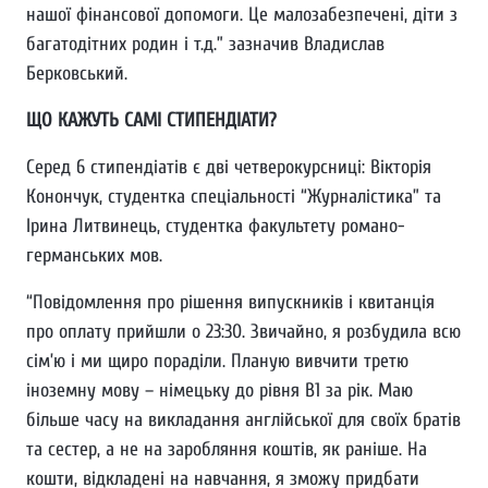
нашої фінансової допомоги. Це малозабезпечені, діти з
багатодітних родин і т.д.” зазначив Владислав
Берковський.
ЩО КАЖУТЬ САМІ СТИПЕНДІАТИ?
Серед 6 стипендіатів є дві четверокурсниці: Вікторія
Конончук, студентка спеціальності “Журналістика” та
Ірина Литвинець, студентка факультету романо-
германських мов.
“Повідомлення про рішення випускників і квитанція
про оплату прийшли о 23:30. Звичайно, я розбудила всю
сім’ю і ми щиро пораділи. Планую вивчити третю
іноземну мову – німецьку до рівня B1 за рік. Маю
більше часу на викладання англійської для своїх братів
та сестер, а не на заробляння коштів, як раніше. На
кошти, відкладені на навчання, я зможу придбати