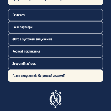
Реквізити
Наші партнери
Фото з зустрічей випускників
Корисні покликання
Зворотній зв’язок
Ґрант випускників Острозької академії