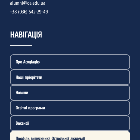
alumni@oa.edu.ua
+38 (036) 542-29-49
НАВІГАЦІЯ
Про Асоціацію
Наші пріорітети
Новини
Освітні програми
Вакансії
Профіль випускника Острозької академії