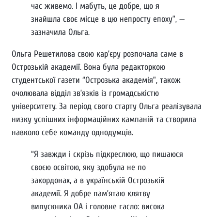
час живемо. І мабуть, це добре, що я
знайшла своє місце в цю непросту епоху”, —
зазначила Ольга.
Ольга Решетилова свою кар’єру розпочала саме в
Острозькій академії. Вона була редакторкою
студентської газети “Острозька академія”, також
очолювала відділ зв’язків із громадськістю
університету. За період свого старту Ольга реалізувала
низку успішних інформаційних кампаній та створила
навколо себе команду однодумців.
“Я завжди і скрізь підкреслюю, що пишаюся
своєю освітою, яку здобула не по
закордонах, а в українській Острозькій
академії. Я добре пам’ятаю клятву
випускника ОА і головне гасло: висока