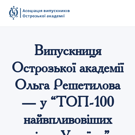
Випускниця
Острозької академії
Ольга Решетилова
— у “ТОП-100
найвпливовіших