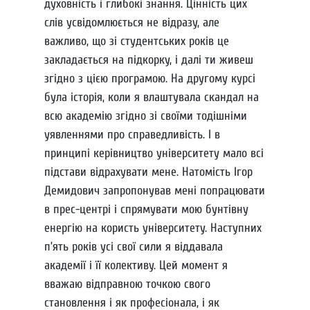
духовність і глибокі знання. Цінність цих
слів усвідомлюється не відразу, але
важливо, що зі студентських років це
закладається на підкорку, і далі ти живеш
згідно з цією програмою. На другому курсі
була історія, коли я влаштувала скандал на
всю академію згідно зі своїми тодішніми
уявленнями про справедливість. І в
принципі керівництво університету мало всі
підстави відрахувати мене. Натомість Ігор
Демидович запропонував мені попрацювати
в прес-центрі і спрямувати мою бунтівну
енергію на користь університету. Наступних
п’ять років усі свої сили я віддавала
академії і її колективу. Цей момент я
вважаю відправною точкою свого
становлення і як професіонала, і як