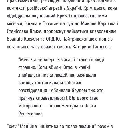
Правозахисниця розслідує порушення прав людини в
контексті російської агресії в Україні. Крім цього, вона
відвідувала окупований Крим із правозахисними
місіями, їздила в Грозний на суд до Миколи Карпюка і
Станіслава Клиха, продовжує займатися визволенням
бранців Кремля та ОРДЛО. Найтривожнішою подією
останнього часу вважає смерть Катерини Гандзюк.
“Мені чи не вперше в житті стало справді
страшно. Коли вбили Катю, в країні
знайшлася низка людей, які захищали
вбивць, підтримували саботаж
розслідування і обливали брудом тих, хто
прагнув справедливості. Від цього стає
моторошно”, — прокоментувала Ольга
Решетилова.
Тому “Медійна ініціатива за права людини” разом з