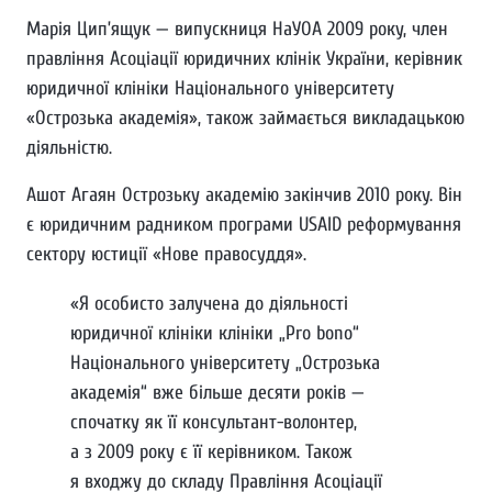
Марія Цип’ящук — випускниця НаУОА 2009 року, член
правління Асоціації юридичних клінік України, керівник
юридичної клініки Національного університету
«Острозька академія», також займається викладацькою
діяльністю.
Ашот Агаян Острозьку академію закінчив 2010 року. Він
є юридичним радником програми USAID реформування
сектору юстиції «Нове правосуддя».
«Я особисто залучена до діяльності
юридичної клініки клініки „Pro bono“
Національного університету „Острозька
академія“ вже більше десяти років —
спочатку як її консультант-волонтер,
а з 2009 року є її керівником. Також
я входжу до складу Правління Асоціації