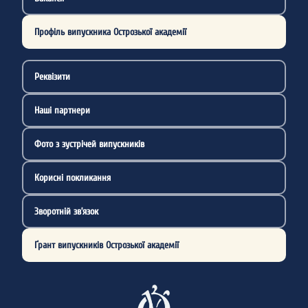
Профіль випускника Острозької академії
Реквізити
Наші партнери
Фото з зустрічей випускників
Корисні покликання
Зворотній зв’язок
Ґрант випускників Острозької академії