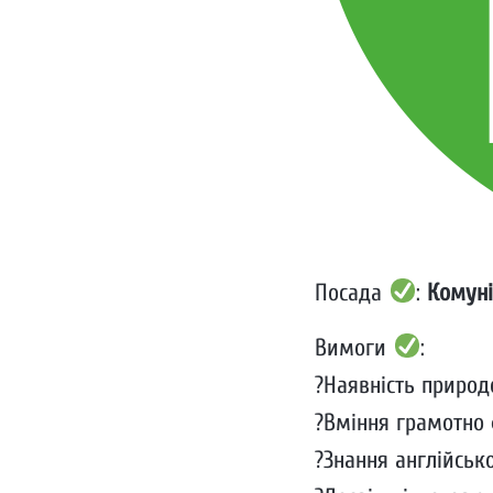
Посада
:
Комуні
Вимоги
:
?Наявність природ
?Вміння грамотно 
?Знання англійсько