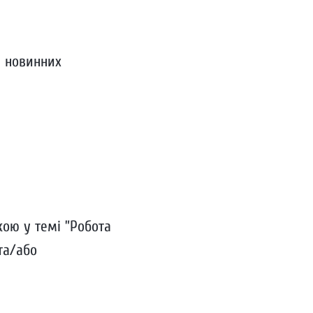
, новинних
кою у темі ”Робота
 та/або