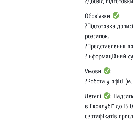
?Досвід підготовки
Обов’язки
:
?Підготовка дописі
розсилок.
?Представлення поз
?Інформаційний су
Умови
:
?Робота у офісі (м
Деталі
: Надси
в Екоклубі” до 15.
сертифікатів прос