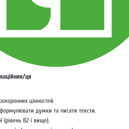
каційник/ця
оохоронних цінностей.
формулювати думки та писати тексти.
ї (рівень В2 і вище).