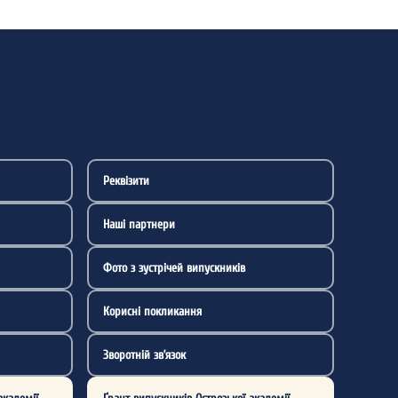
Реквізити
Наші партнери
Фото з зустрічей випускників
Корисні покликання
Зворотній зв’язок