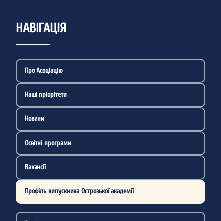
НАВІГАЦІЯ
Про Асоціацію
Наші пріорітети
Новини
Освітні програми
Вакансії
Профіль випускника Острозької академії