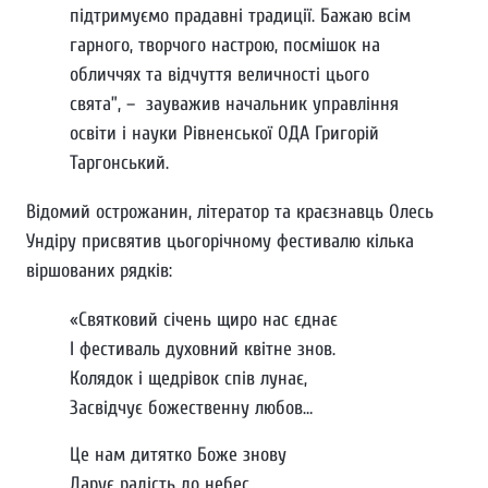
підтримуємо прадавні традиції. Бажаю всім
гарного, творчого настрою, посмішок на
обличчях та відчуття величності цього
свята”, – зауважив начальник управління
освіти і науки Рівненської ОДА Григорій
Таргонський.
Відомий острожанин, літератор та краєзнавць Олесь
Ундіру присвятив цьогорічному фестивалю кілька
віршованих рядків:
«Святковий січень щиро нас єднає
І фестиваль духовний квітне знов.
Колядок і щедрівок спів лунає,
Засвідчує божественну любов…
Це нам дитятко Боже знову
Дарує радість до небес,