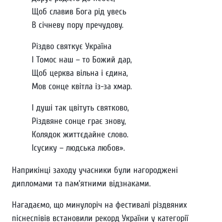
Щоб славив Бога рід увесь
В січневу пору пречудову.
Різдво святкує Україна
І Томос наш – то Божий дар,
Щоб церква вільна і єдина,
Мов сонце квітла із-за хмар.
І душі так цвітуть святково,
Різдвяне сонце грає знову,
Колядок життєдайне слово.
Ісусику – людська любов».
Наприкінці заходу учасники були нагороджені
дипломами та пам’ятними відзнаками.
Нагадаємо, що минулоріч на фестивалі різдвяних
піснеспівів встановили рекорд України у категорії