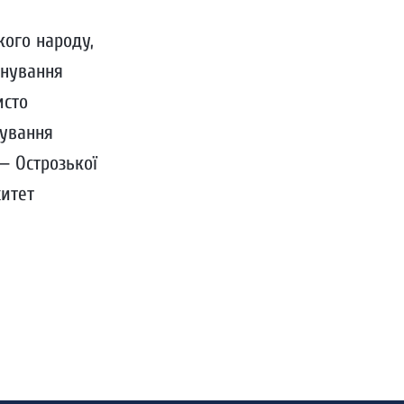
кого народу,
анування
исто
нування
— Острозької
ситет