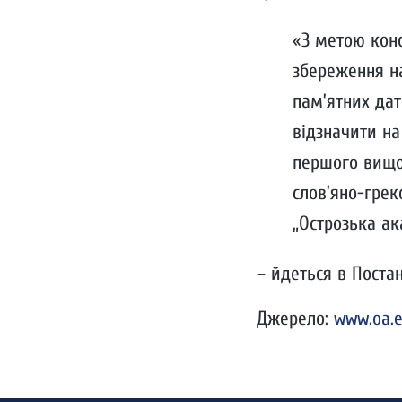
«З метою конс
збереження на
пам’ятних дат
відзначити на
першого вищог
слов’яно-грек
„Острозька ака
– йдеться в Постан
Джерело:
www.oa.e