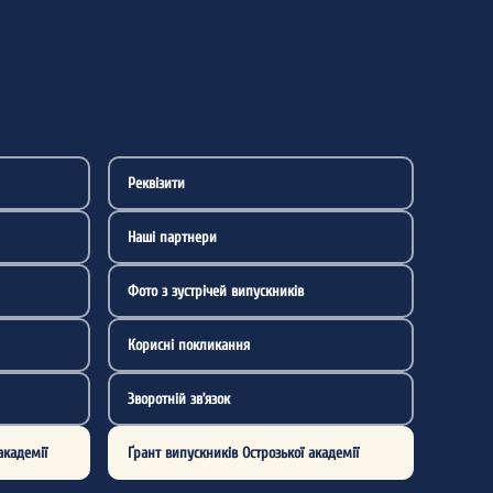
Реквізити
Наші партнери
Фото з зустрічей випускників
Корисні покликання
Зворотній зв’язок
академії
Ґрант випускників Острозької академії