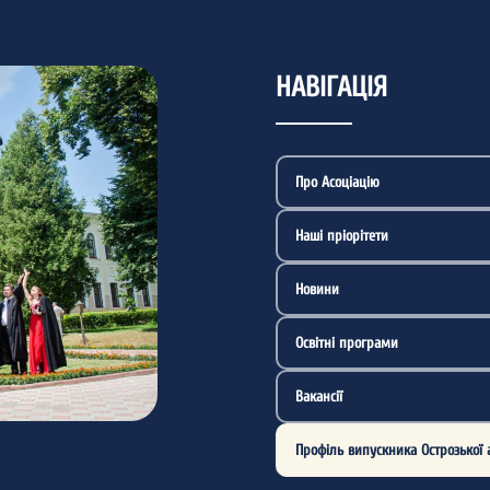
НАВІГАЦІЯ
Про Асоціацію
Наші пріорітети
Новини
Освітні програми
Вакансії
Профіль випускника Острозької 