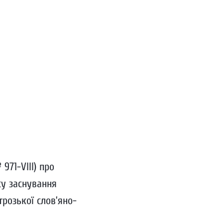
971-VIII) про
су заснування
розької слов’яно-