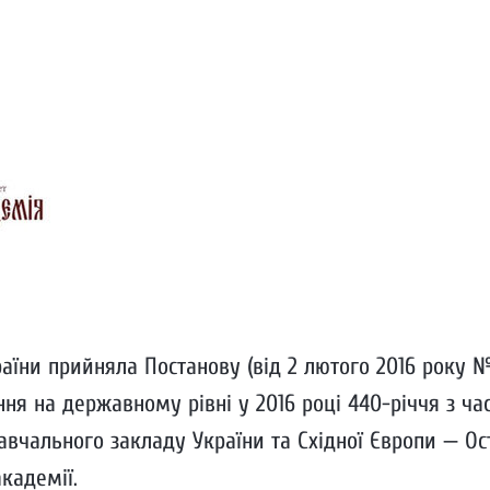
їни прийняла Постанову (від 2 лютого 2016 року № 
ння на державному рівні у 2016 році 440-річчя з ча
вчального закладу України та Східної Європи — Ост
кадемії.