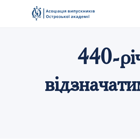
440-рі
відзначати