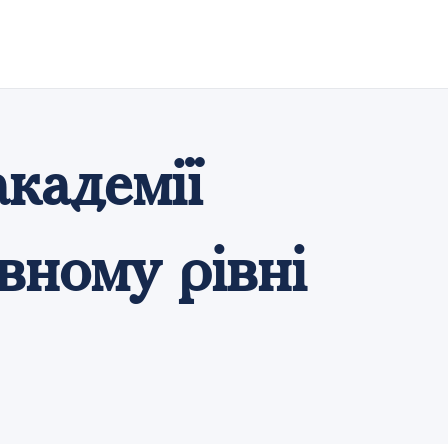
кадемії
вному рівні