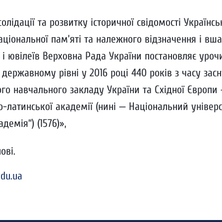
олідації та розвитку історичної свідомості Українсь
ціональної пам’яті та належного відзначення і вш
 і ювілеїв Верховна Рада України постановляє уроч
 державному рівні у 2016 році 440 років з часу зас
о навчального закладу України та Східної Європи 
о-латинської академії (нині — Національний універ
демія“) (1576)»,
ові.
du.ua