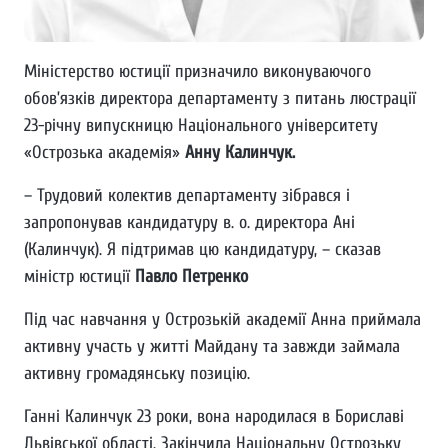
Міністерство юстиції призначило виконуваючого
обов’язків директора департаменту з питань люстрації
23-річну випускницю Національного університету
«Острозька академія»
Анну Калинчук.
– Трудовий колектив департаменту зібрався і
запропонував кандидатуру в. о. директора Ані
(Калинчук). Я підтримав цю кандидатуру, – сказав
міністр юстиції
Павло Петренко
Під час навчання у Острозькій академії Анна приймала
активну участь у житті Майдану та завжди займала
активну громадянську позицію.
Ганні Калинчук 23 роки, вона народилася в Бориславі
Львівської області. Закінчила Національну Острозьку