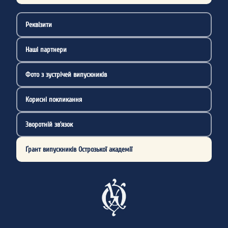
Реквізити
Наші партнери
Фото з зустрічей випускників
Корисні покликання
Зворотній зв’язок
Ґрант випускників Острозької академії