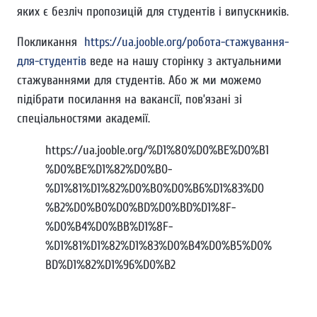
яких є безліч пропозицій для студентів і випускників.
Покликання
https://ua.jooble.org/робота-стажування-
для-студентів
веде на нашу сторінку з актуальними
стажуваннями для студентів. Або ж ми можемо
підібрати посилання на вакансії, пов’язані зі
спеціальностями академії.
https://ua.jooble.org/%D1%80%D0%BE%D0%B1
%D0%BE%D1%82%D0%B0-
%D1%81%D1%82%D0%B0%D0%B6%D1%83%D0
%B2%D0%B0%D0%BD%D0%BD%D1%8F-
%D0%B4%D0%BB%D1%8F-
%D1%81%D1%82%D1%83%D0%B4%D0%B5%D0%
BD%D1%82%D1%96%D0%B2