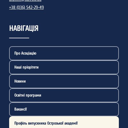
+38 (036) 542-29-49
НАВІГАЦІЯ
Про Асоціацію
Наші пріорітети
Новини
Освітні програми
Вакансії
Профіль випускника Острозької академії