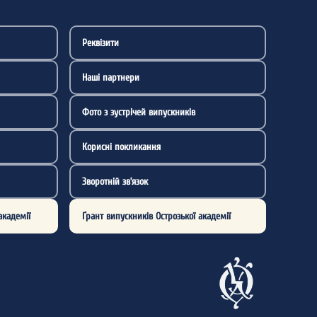
Реквізити
Наші партнери
Фото з зустрічей випускників
Корисні покликання
Зворотній зв’язок
академії
Ґрант випускників Острозької академії