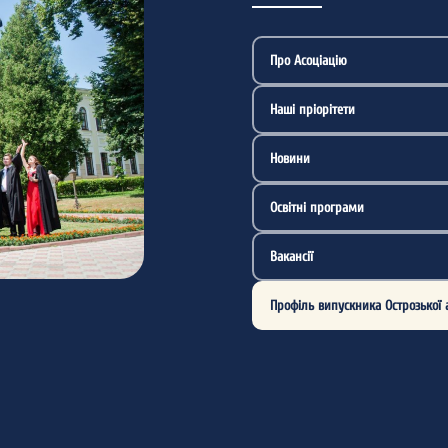
Про Асоціацію
Наші пріорітети
Новини
Освітні програми
Вакансії
Профіль випускника Острозької 