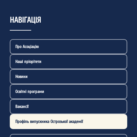
НАВІГАЦІЯ
Про Асоціацію
Наші пріорітети
Новини
Освітні програми
Вакансії
Профіль випускника Острозької академії