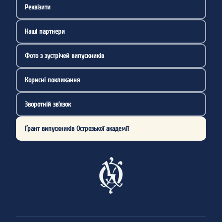
Реквізити
Наші партнери
Фото з зустрічей випускників
Корисні покликання
Зворотній зв’язок
Ґрант випускників Острозької академії