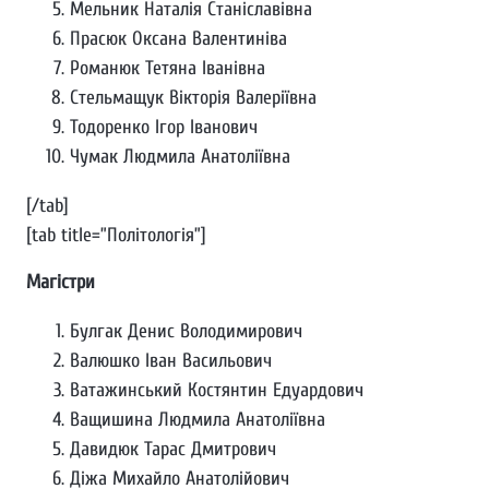
Мельник Наталія Станіславівна
Прасюк Оксана Валентиніва
Романюк Тетяна Іванівна
Стельмащук Вікторія Валеріївна
Тодоренко Ігор Іванович
Чумак Людмила Анатоліївна
[/tab]
[tab title=”Політологія”]
Магістри
Булгак Денис Володимирович
Валюшко Іван Васильович
Ватажинський Костянтин Едуардович
Ващишина Людмила Анатоліївна
Давидюк Тарас Дмитрович
Діжа Михайло Анатолійович