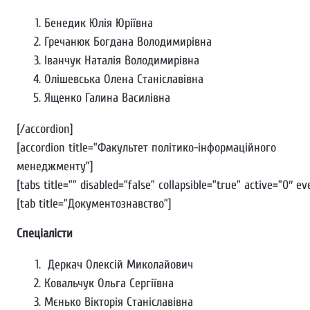
Бенедик Юлія Юріївна
Гречанюк Богдана Володимирівна
Іванчук Наталія Володимирівна
Олішевська Олена Станіславівна
Ященко Галина Василівна
[/accordion]
[accordion title=”Факультет політико-інформаційного
менеджменту”]
[tabs title=”” disabled=”false” collapsible=”true” active=”0″ ev
[tab title=”Документознавство”]
Спеціалісти
Деркач Олексій Миколайович
Ковальчук Ольга Сергіївна
Мєнько Вікторія Станіславівна