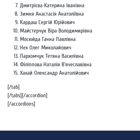
Дмитрієва Катерина Іванівна
Зимня Анастасія Анатоліївна
Кардаш Сергій Юрійович
Майстерчук Віра Володимирівна
Мосюйда Ганна Павлівна
Нех Олег Миколайович
Пархомчук Тетяна Василівна
Філіппова Наталія В’ячеславівна
Хахай Олександр Анатолійович
[/tab]
[/tabs][/accordion]
[/accordions]