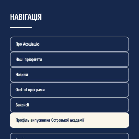
НАВІГАЦІЯ
Про Асоціацію
Наші пріорітети
Новини
Освітні програми
Вакансії
Профіль випускника Острозької академії