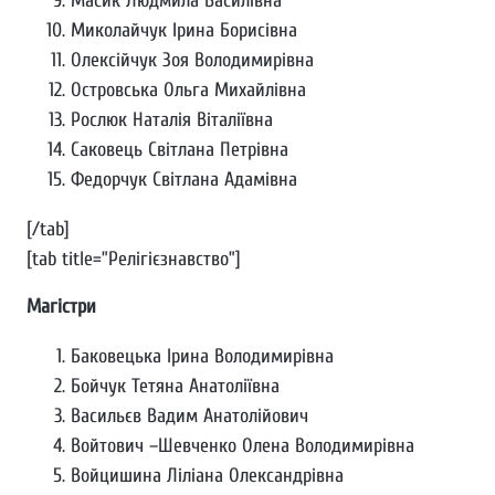
Масик Людмила Василівна
Миколайчук Ірина Борисівна
Олексійчук Зоя Володимирівна
Островська Ольга Михайлівна
Рослюк Наталія Віталіївна
Саковець Світлана Петрівна
Федорчук Світлана Адамівна
[/tab]
[tab title=”Релігієзнавство”]
Магістри
Баковецька Ірина Володимирівна
Бойчук Тетяна Анатоліївна
Васильєв Вадим Анатолійович
Войтович –Шевченко Олена Володимирівна
Войцишина Ліліана Олександрівна