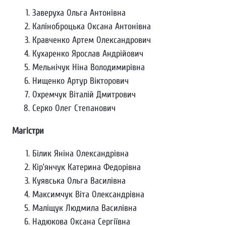
Заверуха Ольга Антонівна
Каліноброцька Оксана Антонівна
Кравченко Артем Олександрович
Кухаренко Ярослав Андрійович
Мельнічук Ніна Володимирівна
Нищенко Артур Вікторович
Охремчук Віталій Дмитрович
Серко Олег Степанович
Магістри
Білик Яніна Олександрівна
Кір’янчук Катерина Федорівна
Куявська Ольга Василівна
Максимчук Віта Олександрівна
Маліщук Людмила Василівна
Надюкова Оксана Сергіївна