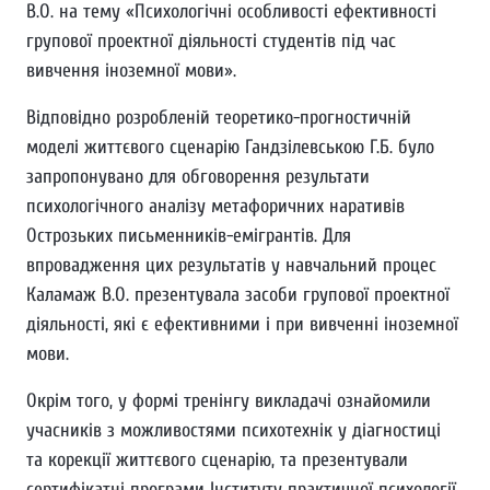
В.О. на тему «Психологічні особливості ефективності
групової проектної діяльності студентів під час
вивчення іноземної мови».
Відповідно розробленій теоретико-прогностичній
моделі життєвого сценарію Гандзілевською Г.Б. було
запропонувано для обговорення результати
психологічного аналізу метафоричних наративів
Острозьких письменників-емігрантів. Для
впровадження цих результатів у навчальний процес
Каламаж В.О. презентувала засоби групової проектної
діяльності, які є ефективними і при вивченні іноземної
мови.
Окрім того, у формі тренінгу викладачі ознайомили
учасників з можливостями психотехнік у діагностиці
та корекції життєвого сценарію, та презентували
сертифікатні програми Інституту практичної психології