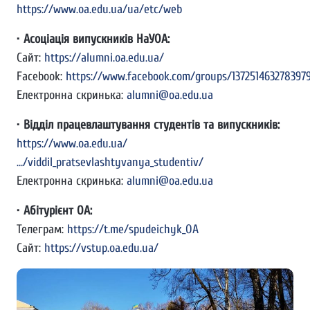
https://www.oa.edu.ua/ua/etc/web
•
Асоціація випускників НаУОА:
Сайт:
https://alumni.oa.edu.ua/
Facebook:
https://www.facebook.com/groups/137251463278397
Електронна скринька:
alumni@oa.edu.ua
•
Відділ працевлаштування студентів та випускників:
https://www.oa.edu.ua/
…/viddil_pratsevlashtyvanya_studentiv/
Електронна скринька:
alumni@oa.edu.ua
•
Абітурієнт ОА:
Телеграм:
https://t.me/spudeichyk_OA
Сайт:
https://vstup.oa.edu.ua/