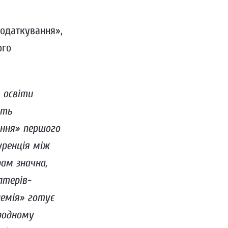
податкування»,
ого
 освіти
ють
ання» першого
уренція між
рам значна,
лтерів-
демія» готує
ародному