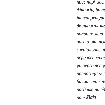
просторі, зас
фінансів, бан
інтерпретува
діяльності пі
поданих заяв 
часто вітчиз
спеціальност
перенасичени
університету,
пропозиціям в
більшість ст
поєднують зд
пані
Юлія
.