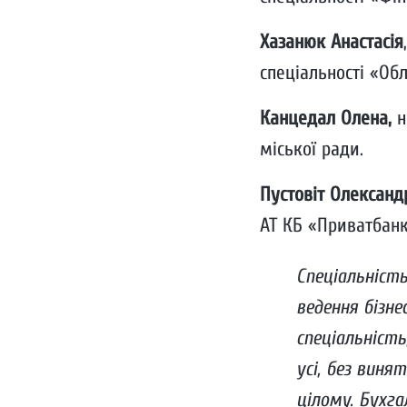
Хазанюк Анастасія
спеціальності «Обл
Канцедал Олена,
н
міської ради.
Пустовіт Олександ
АТ КБ «Приватбанк
Спеціальніст
ведення бізне
спеціальність
усі, без виня
цілому. Бухга