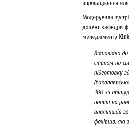
впровадження елем
Модерувала зустрі
доцент кафедри фін
менеджменту
Юлі
Відповідно до
станом на сьо
підготовку зд
(бакалаврсько
ЗВО за абітур
попит на ринк
аналітиків з
фахівців, які