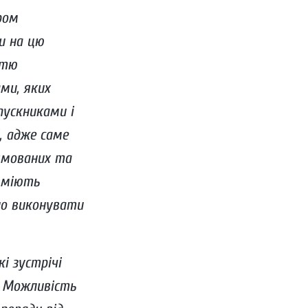
ром
и на цю
стю
ми, яких
ускниками і
, адже саме
рямованих та
 вміють
но виконувати
і зустрічі
. Можливість