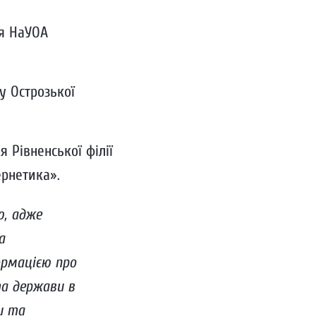
ця НаУОА
у Острозької
 Рівненської філії
ернетика».
ю, адже
а
ормацією про
та держави в
и та