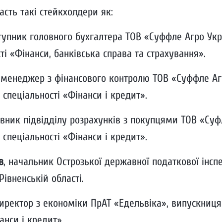
часть такі стейкхолдери як:
ступник головного бухгалтера ТОВ «Суффле Агро Укр
ті «Фінанси, банківська справа та страхування».
, менеджер з фінансового контролю ТОВ «Суффле Аг
спеціальності «Фінанси і кредит».
рівник підвідділу розрахунків з покупцями ТОВ «Суф
спеціальності «Фінанси і кредит».
в
, начальник Острозької державної податкової інспе
івненській області.
директор з економіки ПрАТ «Едельвіка», випускниц
анси і кредит».