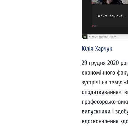
Юлія Харчук
29 грудня 2020 ро
економічного факу
зустрічі на тему: 
оподаткування»: в
професорсько-викл
випускники і здоб
вдосконалення здоб