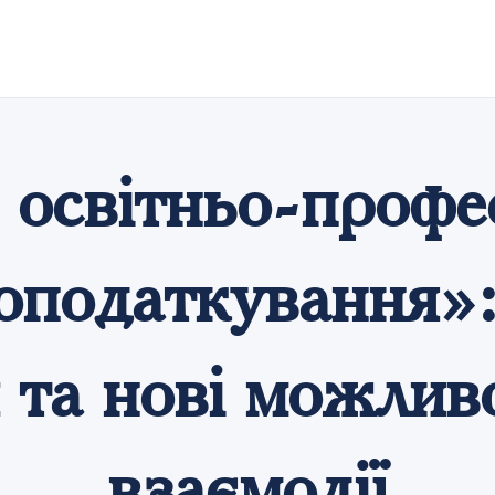
освітньо-профе
 оподаткування»:
та нові можливо
взаємодії