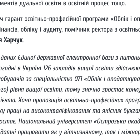
ентів дуальної освіти в освітній процес тощо.
ч гарант освітньо-професійної програми «Облік і о
ансів, обліку і аудиту, помічник ректора з освітнь
я Харчук
.
 даних Єдиної державної електронної бази з питань
годні в Україні 126 закладів вищої освіти здійсню
обувачів за спеціальністю 071 «Облік і оподаткув
го) рівня вищої освіти, тому значно зростає конк
ієнта. Хоча пропозиція освітньо-професійних прог
у праці на висококваліфікованих та якісних бухга
ростає. Національний університет «Острозька ака
 здатні працювати як у вітчизняному, так і міжн