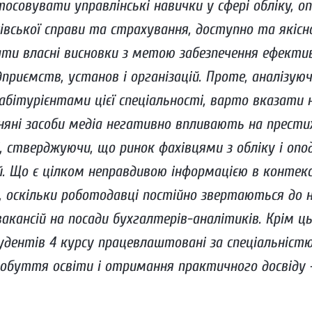
тосовувати управлінські навички у сфері обліку, о
ківської справи та страхування, доступно та якісн
ти власні висновки з метою забезпечення ефекти
дприємств, установ і організацій. Проте, аналізую
абітурієнтами цієї спеціальності, варто вказати 
няні засоби медіа негативно впливають на престиж
і, стверджуючи, що ринок фахівцями з обліку і оп
й. Що є цілком неправдивою інформацією в контек
 оскільки роботодавці постійно звертаються до н
акансій на посади бухгалтерів-аналітиків. Крім ць
удентів 4 курсу працевлаштовані за спеціальніст
обуття освіти і отримання практичного досвіду 