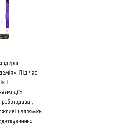
олдерів
емія». Під час
ік і
заємодії»
 роботодавці,
 можливі напрямки
податкування»,