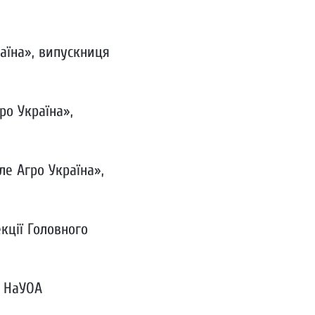
аїна», випускниця
ро Україна»,
ле Агро Україна»,
кції Головного
я НаУОА