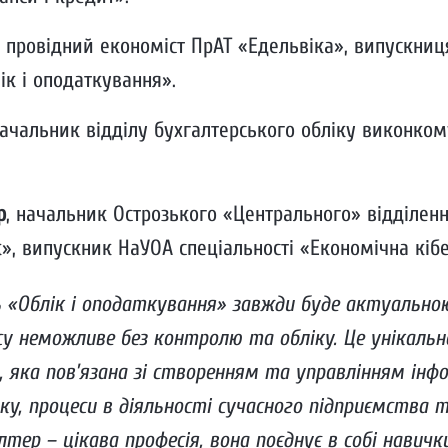
, провідний економіст ПрАТ «Едельвіка», випускни
ік і оподаткування».
ачальник відділу бухгалтерського обліку виконком
р
, начальник Острозького «Центрального» відділення
», випускник НаУОА спеціальності «Економічна кіб
ь «Облік і оподаткування» завжди буде актуально
су неможливе без контролю та обліку. Це унікальн
, яка пов’язана зі створенням та управлінням інф
тку, процеси в діяльності сучасного підприємства 
лтер – цікава професія, вона поєднує в собі навичк