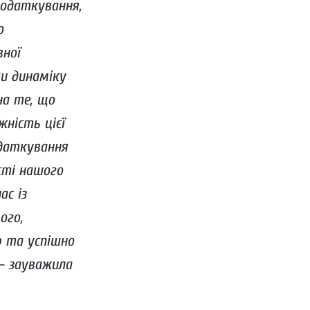
податкування,
о
вної
чи динаміку
на те, що
ність цієї
одаткування
сті нашого
ас із
ого,
ю та успішно
– зауважила