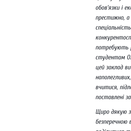
обов’язки і е
престижно, а
спеціальність
конкурентосп
потребують р
студентам ОА,
цей заклад ви
наполегливих
вчитися, під
поставлені з
Щиро дякую з
безперечною 