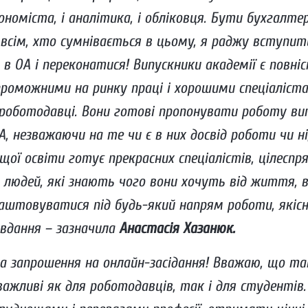
кономіста, і аналітика, і обліковця. Бути бухгалте
 всім, хто сумнівається в цьому, я раджу вступит
 в ОА і переконатися! Випускники академії є повні
роможними на ринку праці і хорошими спеціаліста
оботодавці. Вони готові пропонувати роботу вип
 незважаючи на те чи є в них досвід роботи чи ні
щої освіти готує прекрасних спеціалістів, цілесп
, людей, які знають чого вони хочуть від життя,
лаштовуватися під будь-який напрям роботи, якіс
авдання – зазначила
Анастасія Хазанюк.
а запрошення на онлайн-засідання! Вважаю, що так
важливі як для роботодавців, так і для студентів