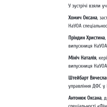
У зустрічі взяли у
Хомич Оксана
, за
НаУОА спеціальнос
Пріндин Христина
випускниця НаУОА 
Мініч Наталія
, ке
випускниця НаУОА 
Штейбарт Вячесла
управління ДФС у Р
Антонюк Оксана
, 
спеціальності «Фін