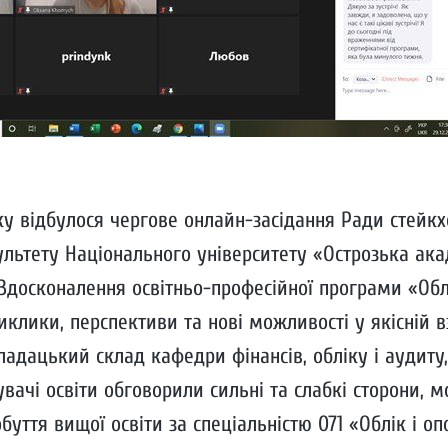
ку відбулося чергове онлайн-засідання Ради стейкх
льтету Національного університету «Острозька акад
«Вдосконалення освітньо-професійної програми «Обл
иклики, перспективи та нові можливості у якісній в
адацький склад кафедри фінансів, обліку і аудиту,
увачі освіти обговорили сильні та слабкі сторони,
уття вищої освіти за спеціальністю 071 «Облік і о