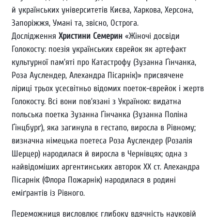
й українських університетів Києва, Харкова, Херсона,
Запоріжжя, Умані та, звісно, Острога.
Дослідження
Христини Семерин
«Жіночі досвіди
Голокосту: поезія українських єврейок як артефакт
культурної пам’яті про Катастрофу (Зузанна Ґінчанка,
Роза Ауслендер, Алехандра Пісарнік)» присвячене
ліриці трьох усесвітньо відомих поеток-єврейок і жертв
Голокосту. Всі вони пов’язані з Україною: видатна
польська поетка Зузанна Ґінчанка (Зузанна Поліна
Ґінцбурґ), яка загинула в гестапо, виросла в Рівному;
визначна німецька поетеса Роза Ауслендер (Розалія
Шерцер) народилася й виросла в Чернівцях; одна з
найвідоміших аргентинських авторок ХХ ст. Алехандра
Пісарнік (Флора Пожарнік) народилася в родині
еміґрантів із Рівного.
Переможниця висловлює глибоку вдячність науковій