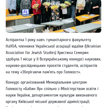
Аспірантка 1 року навч. гуманітарного факультету
НаУОА, членкиня Української асоціації юдаїки (Ukrainian
Association for Jewish Studies) Христина Семерин
здобула 1 місце у ІІ Всеукраїнському конкурсі наукових,
науково-дослідницьких проєктів студентів, аспірантів
на тему «Зберігаючи пам’ять про Голокост».
Конкурс організований Меморіальним центром
Голокосту «Бабин Яр» спільно з Міністерством освіти і
науки України, департаментом культури виконавчого
органу Київської міської державної адміністрації,