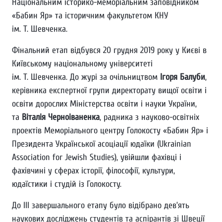
Національним історико-меморіальним заповідником
«Бабин Яр» та історичним факультетом КНУ
ім. Т. Шевченка.
Фінальний етап відбувся 20 грудня 2019 року у Києві в
Київському національному університеті
ім. Т. Шевченка. До журі за очільництвом
Ігоря Балуби
,
керівника експертної групи директорату вищої освіти і
освіти дорослих Міністерства освіти і науки України,
та
Віталія Черноіваненка
, радника з науково-освітніх
проектів Меморіального центру Голокосту «Бабин Яр» і
Президента Української асоціації юдаїки (Ukrainian
Association for Jewish Studies), увійшли фахівці і
фахівчині у сферах історії, філософії, культури,
юдаїстики і студій із Голокосту.
До ІІІ завершального етапу було відібрано дев’ять
наукових досліджень студентів та аспірантів зі Швеції